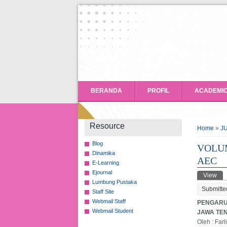
BERANDA
PROFIL
ACADEMI
You ar
Resource
Home
»
J
Blog
VOLUM
Dinamika
AEC
E-Learning
Ejournal
Prima
View
(ac
Lumbung Pustaka
Submitte
Staff Site
Webmail Staff
PENGARUH
Webmail Student
JAWA TE
Oleh : Far