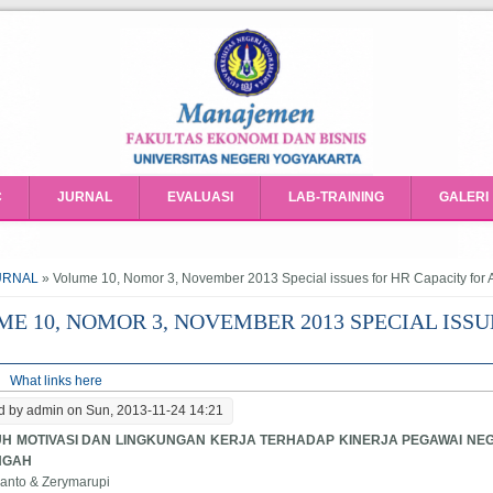
C
JURNAL
EVALUASI
LAB-TRAINING
GALERI
e here
URNAL
» Volume 10, Nomor 3, November 2013 Special issues for HR Capacity for
E 10, NOMOR 3, NOVEMBER 2013 SPECIAL ISSU
ry tabs
tive tab)
What links here
d by
admin
on Sun, 2013-11-24 14:21
 MOTIVASI DAN LINGKUNGAN KERJA TERHADAP KINERJA PEGAWAI NEGER
NGAH
lianto & Zerymarupi