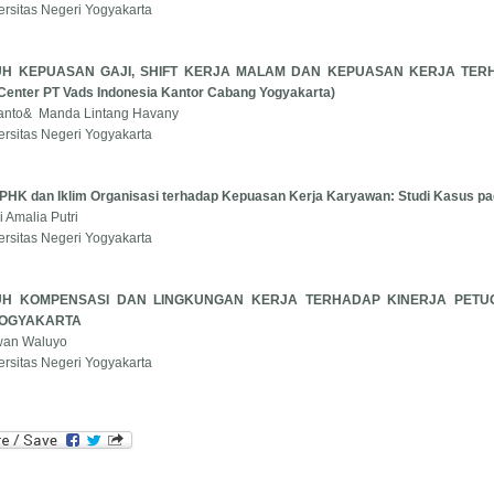
versitas Negeri Yogyakarta
H KEPUASAN GAJI, SHIFT KERJA MALAM DAN KEPUASAN KERJA TERHA
 Center PT Vads Indonesia Kantor Cabang Yogyakarta)
lianto& Manda Lintang Havany
versitas Negeri Yogyakarta
PHK dan Iklim Organisasi terhadap Kepuasan Kerja Karyawan: Studi Kasus pa
i Amalia Putri
versitas Negeri Yogyakarta
H KOMPENSASI DAN LINGKUNGAN KERJA TERHADAP KINERJA PETUGA
YOGYAKARTA
wan Waluyo
versitas Negeri Yogyakarta