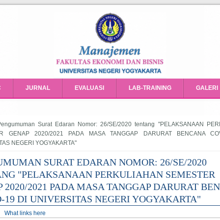
C
JURNAL
EVALUASI
LAB-TRAINING
GALERI
e here
engumuman Surat Edaran Nomor: 26/SE/2020 tentang "PELAKSANAAN PE
R GENAP 2020/2021 PADA MASA TANGGAP DARURAT BENCANA COV
TAS NEGERI YOGYAKARTA"
MUMAN SURAT EDARAN NOMOR: 26/SE/2020
ANG "PELAKSANAAN PERKULIAHAN SEMESTER
 2020/2021 PADA MASA TANGGAP DARURAT BE
-19 DI UNIVERSITAS NEGERI YOGYAKARTA"
ry tabs
tive tab)
What links here