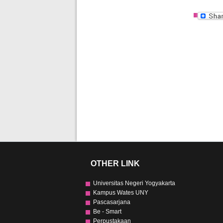
OTHER LINK
Universitas Negeri Yogyakarta
Kampus Wates UNY
Pascasarjana
Be - Smart
Perpustakaan