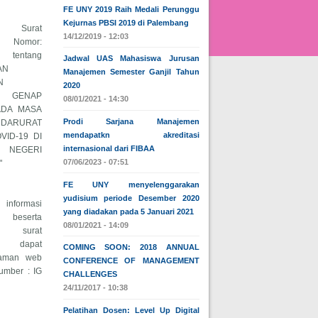
FE UNY 2019 Raih Medali Perunggu
Kejurnas PBSI 2019 di Palembang
n Surat
14/12/2019 - 12:03
Nomor:
 tentang
Jadwal UAS Mahasiswa Jurusan
AN
Manajemen Semester Ganjil Tahun
N
2020
 GENAP
08/01/2021 - 14:30
PADA MASA
Prodi Sarjana Manajemen
DARURAT
mendapatkn akreditasi
VID-19 DI
internasional dari FIBAA
S NEGERI
07/06/2023 - 07:51
"
FE UNY menyelenggarakan
yudisium periode Desember 2020
formasi
yang diadakan pada 5 Januari 2021
a beserta
08/01/2021 - 14:09
 surat
n, dapat
COMING SOON: 2018 ANNUAL
laman web
CONFERENCE OF MANAGEMENT
sumber : IG
CHALLENGES
)
24/11/2017 - 10:38
Pelatihan Dosen: Level Up Digital