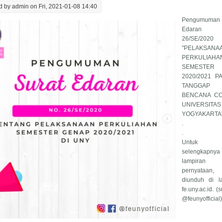
d by
admin
on Fri, 2021-01-08 14:40
Pengumuma
Edaran 
26/SE/2020
"PELAKSANA
PERKULIAHA
SEMESTER
2020/2021 
TANGGAP 
BENCANA CO
UNIVERSITA
YOGYAKARTA
.
.
Untuk in
selengkapny
lampiran
pernyataa
diunduh di 
fe.uny.ac.id. (
@feunyofficial