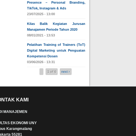
Presence – Personal Branding,
TikTok, Instagram & Ads
23/07/2025 - 13:00
Kilas Balik Kegiatan Jurusan
Manajamen Periode Tahun 2020
08/01/2021 - 13:53
Pelatihan Training of Trainers (ToT)
Digital Marketing untuk Penguatan
Kompetensi Dosen
03/06/2026 - 13:31
1 of 6
next ›
ONTAK KAMI
DI MANAJEMEN
LTAS EKONOMI UNY
us Karangmalang
akarta 55281